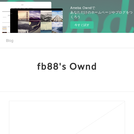
Ameba Owndで
あなただけのホームページやブログをつ
くろう
今すぐ試す
Blog
fb88's Ownd